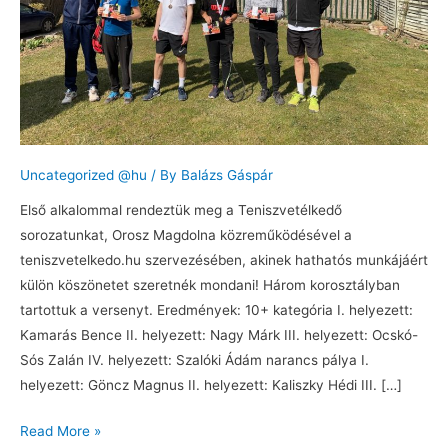
Uncategorized @hu
/ By
Balázs Gáspár
Első alkalommal rendeztük meg a Teniszvetélkedő
sorozatunkat, Orosz Magdolna közreműködésével a
teniszvetelkedo.hu szervezésében, akinek hathatós munkájáért
külön köszönetet szeretnék mondani! Három korosztályban
tartottuk a versenyt. Eredmények: 10+ kategória I. helyezett:
Kamarás Bence II. helyezett: Nagy Márk III. helyezett: Ocskó-
Sós Zalán IV. helyezett: Szalóki Ádám narancs pálya I.
helyezett: Göncz Magnus II. helyezett: Kaliszky Hédi III. […]
Read More »