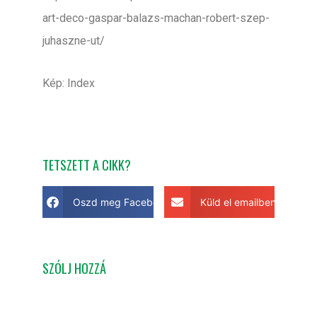
art-deco-gaspar-balazs-machan-robert-szep-
juhaszne-ut/
Kép: Index
TETSZETT A CIKK?
Oszd meg Facebookon
Küld el emailben
SZÓLJ HOZZÁ